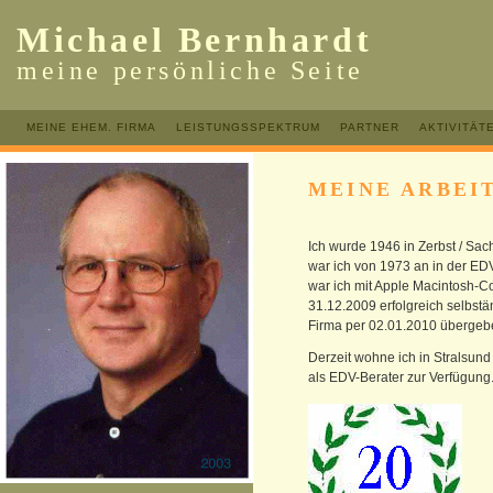
Michael Bernhardt
meine persönliche Seite
MEINE EHEM. FIRMA
LEISTUNGSSPEKTRUM
PARTNER
AKTIVITÄT
MEINE ARBEIT
Ich wurde 1946 in Zerbst / Sa
war ich von 1973 an in der ED
war ich mit Apple Macintosh-C
31.12.2009 erfolgreich selbst
Firma per 02.01.2010 übergeb
Derzeit wohne ich in Stralsun
als EDV-Berater zur Verfügung